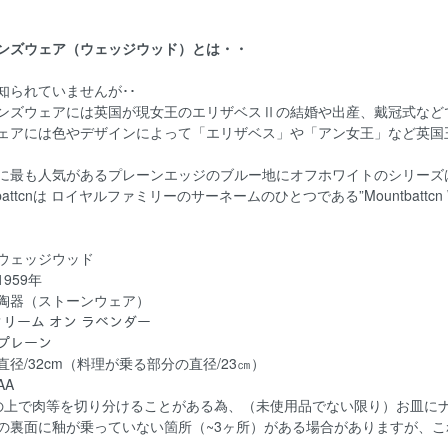
ンズウェア（ウェッジウッド）とは・・
知られていませんが･･
ンズウェアには英国が現女王のエリザベスⅡの結婚や出産、戴冠式などで沸
ェアには色やデザインによって「エリザベス」や「アン女王」など英国
に最も人気があるプレーンエッジのブルー地にオフホワイトのシリーズは、”M
tbattcnは ロイヤルファミリーのサーネームのひとつである”Mountbattc
ウェッジウッド
959年
陶器（ストーンウェア）
 クリーム オン ラベンダー
 プレーン
 直径/32cm（料理が乗る部分の直径/23㎝）
AA
の上で肉等を切り分けることがある為、（未使用品でない限り）お皿に
の裏面に釉が乗っていない箇所（~3ヶ所）がある場合がありますが、