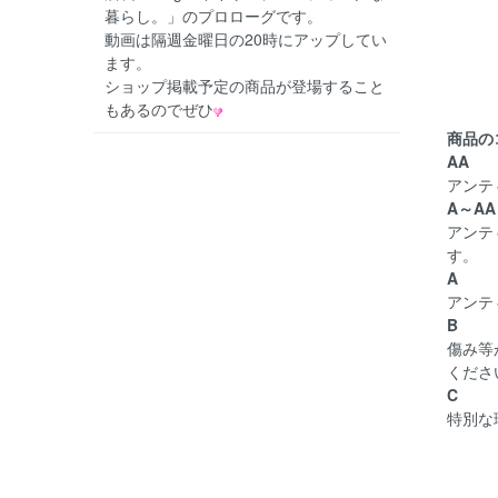
暮らし。」のプロローグです。
動画は隔週金曜日の20時にアップしてい
ます。
ショップ掲載予定の商品が登場すること
もあるのでぜひ
商品の
AA
アンテ
A～AA
アンテ
す。
A
アンテ
B
傷み等
くださ
C
特別な