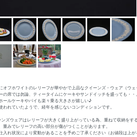
にオフホワイトのレリーフが華やかで上品なクイーンズ・ウェア（ウェ
ーの席では勿論、ティータイムにケーキやサンドイッチを盛っても・・
ホールケーキやパイも楽々乗る大きさが嬉しい♪
使われていたようで、経年を感じないコンディションです。
ーンズウェアはレリーフが大きく盛り上がっている為、重ねて収納をす
、重みでレリーフの高い部分が傷がつくことがあります。
仕入れ状況により変動があることを予めご了承ください（お値段は上が