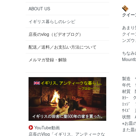
ABOUT US
クイー
イギリス暮らしのレシピ
あまり
クイー
店長のvlog（ビデオブログ）
ンズウ
配送／送料／お支払い方法について
ちなみ
Moun
メルマガ登録・解除
製造 
年代 1
材質 
ｶﾗｰ
ｴｯｼﾞ
ｻｲｽﾞ
状態 
※お皿
YouTube動画
また皿
店長のVlog「イギリス、アンティークな