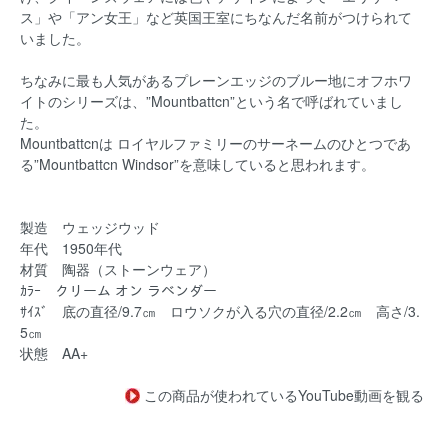
ス」や「アン女王」など英国王室にちなんだ名前がつけられて
いました。
ちなみに最も人気があるプレーンエッジのブルー地にオフホワ
イトのシリーズは、”Mountbattcn”という名で呼ばれていまし
た。
Mountbattcnは ロイヤルファミリーのサーネームのひとつであ
る”Mountbattcn Windsor”を意味していると思われます。
製造 ウェッジウッド
年代 1950年代
材質 陶器（ストーンウェア）
ｶﾗｰ クリーム オン ラベンダー
ｻｲｽﾞ 底の直径/9.7㎝ ロウソクが入る穴の直径/2.2㎝ 高さ/3.
5㎝
状態 AA+
この商品が使われているYouTube動画を観る