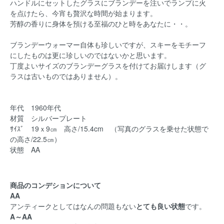
ハンドルにセットしたグラスにブランデーを注いでランプに火
を点けたら、今宵も贅沢な時間が始まります。
芳醇の香りに身体を預ける至福のひと時をあなたに・・。
ブランデーウォーマー自体も珍しいですが、スキーをモチーフ
にしたものは更に珍しいのではないかと思います。
丁度よいサイズのブランデーグラスを付けてお届けします（グ
ラスは古いものではありません）。
年代 1960年代
材質 シルバープレート
ｻｲｽﾞ 19ｘ9㎝ 高さ/15.4cm （写真のグラスを乗せた状態で
の高さ/22.5㎝）
状態 AA
商品のコンデションについて
AA
アンティークとしてはなんの問題もない
とても良い状態
です。
A～AA