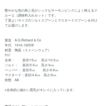
艶やかな色の鳥と花がシックなサーモンピンクによく映えるク
ルーエ（調味料入れセット）です。
丁度よいサイズのソルトスプーンとマスタードスプーンを付け
てお届けします。
製造 A.G.Richard & Co
年代 1916-1925年
材質 陶器（ストーンウェア）
ｻｲｽﾞ
全体： 直径/15㎝ 高さ/10.5㎝
ソルト： 直径/5.5㎝ 高さ/4㎝
ペッパー： 直径/5㎝ 高さ/6.8㎝
マスタード：直径/4.6㎝ 高さ/6㎝
状態 AA
※全体的に細かい貫乳がキレイに入っています。