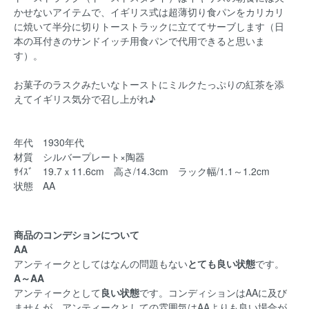
かせないアイテムで、イギリス式は超薄切り食パンをカリカリ
に焼いて半分に切りトーストラックに立ててサーブします（日
本の耳付きのサンドイッチ用食パンで代用できると思いま
す）。
お菓子のラスクみたいなトーストにミルクたっぷりの紅茶を添
えてイギリス気分で召し上がれ♪
年代 1930年代
材質 シルバープレート×陶器
ｻｲｽﾞ 19.7ｘ11.6cm 高さ/14.3cm ラック幅/1.1～1.2cm
状態 AA
商品のコンデションについて
AA
アンティークとしてはなんの問題もない
とても良い状態
です。
A～AA
アンティークとして
良い状態
です。コンディションはAAに及び
ませんが、アンティークとしての雰囲気はAAよりも良い場合が