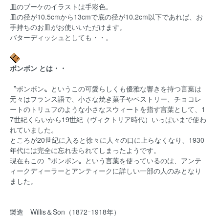
皿のブーケのイラストは手彩色。
皿の径が10.5cmから13cmで底の径が10.2cm以下であれば、お
手持ちのお皿がお使いいただけます。
バターディッシュとしても・・。
ボンボン とは・・
〝ボンボン〟というこの可愛らしくも優雅な響きを持つ言葉は
元々はフランス語で、小さな焼き菓子やペストリー、チョコレ
ートのトリュフのような小さなスウィートを指す言葉として、1
7世紀くらいから19世紀（ヴィクトリア時代）いっぱいまで使わ
れていました。
ところが20世紀に入ると徐々に人々の口に上らなくなり、1930
年代には完全に忘れ去られてしまったようです。
現在もこの〝ボンボン〟という言葉を使っているのは、アンテ
ィークディーラーとアンティークに詳しい一部の人のみとなり
ました。
製造 Willis＆Son（1872ｰ1918年）