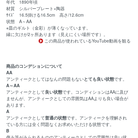
年代 1890年頃
材質 シルバープレート×陶器
ｻｲｽﾞ 16.5掛ける16.5cm 高さ/12.6cm
状態 A～AA
※皿のギルト（金彩）が薄くなっています。
縁に欠けが2ヶ所あります（見えにくい場所です）。
この商品が使われているYouTube動画を観る
商品のコンデションについて
AA
アンティークとしてはなんの問題もない
とても良い状態
です。
A～AA
アンティークとして
良い状態
です。コンディションはAAに及び
ませんが、アンティークとしての雰囲気はAAよりも良い場合が
あります。
A
アンティークとして
普通の状態
です。アンティークを理解され
ている方には全く問題なくお求めいただける状態です。
B
傷み等がみられるもののアンティークとしての雰囲気は良い状