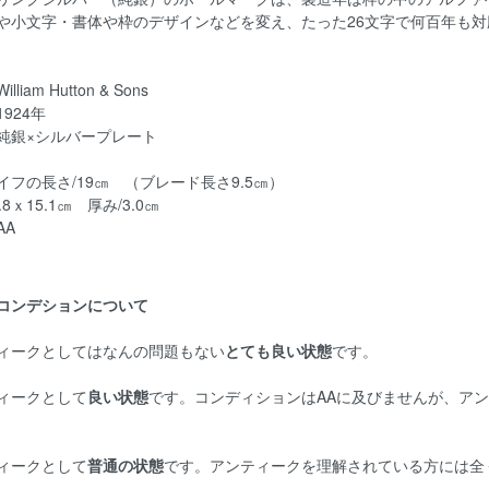
や小文字・書体や枠のデザインなどを変え、たった26文字で何百年も
liam Hutton & Sons
924年
純銀×シルバープレート
イフの長さ/19㎝ （ブレード長さ9.5㎝）
.8ｘ15.1㎝ 厚み/3.0㎝
AA
コンデションについて
ィークとしてはなんの問題もない
とても良い状態
です。
ィークとして
良い状態
です。コンディションはAAに及びませんが、ア
ィークとして
普通の状態
です。アンティークを理解されている方には全