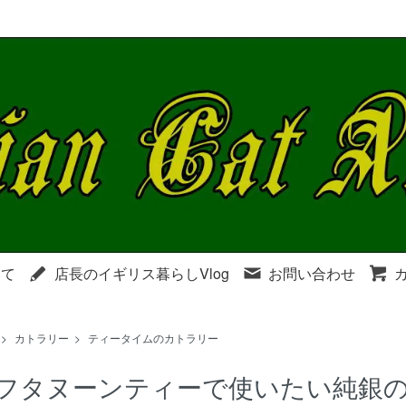
いて
店長のイギリス暮らしVlog
お問い合わせ
>
カトラリー
>
ティータイムのカトラリー
フタヌーンティーで使いたい純銀