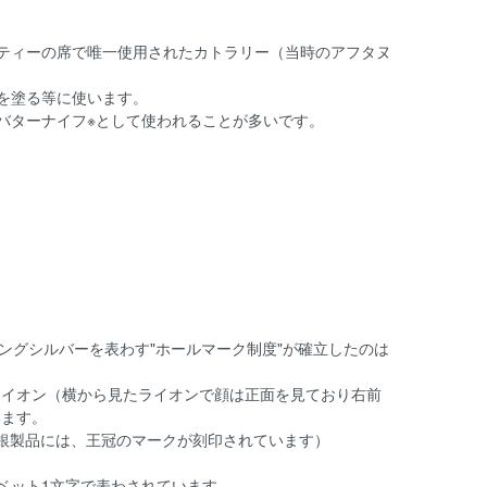
ティーの席で唯一使用されたカトラリー（当時のアフタヌ
を塗る等に使います。
バターナイフ※として使われることが多いです。
ングシルバーを表わす"ホールマーク制度"が確立したのは
ライオン（横から見たライオンで顔は正面を見ており右前
います。
けた銀製品には、王冠のマークが刻印されています）
ベット1文字で表わされています。