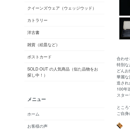
クイーンズウェア（ウェッジウッド）
カトラリー
洋古書
雑貨（絵皿など）
ポストカード
合わせ
特別な
SOLD OUT の人気商品（似た品物をお
どんお
探し中！）
華麗な
造され
100
スター
メニュー
ところ
ご自身
ホーム
お客様の声