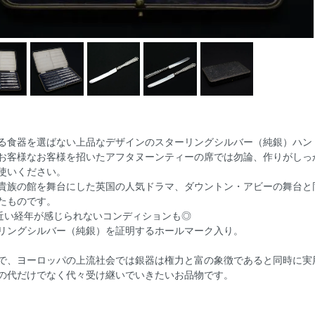
る食器を選ばない上品なデザインのスターリングシルバー（純銀）ハン
お客様なお客様を招いたアフタヌーンティーの席では勿論、作りがしっ
使いください。
貴族の館を舞台にした英国の人気ドラマ、ダウントン・アビーの舞台と同じ
たものです。
年近い経年が感じられないコンディションも◎
リングシルバー（純銀）を証明するホールマーク入り。
で、ヨーロッパの上流社会では銀器は権力と富の象徴であると同時に実
の代だけでなく代々受け継いでいきたいお品物です。