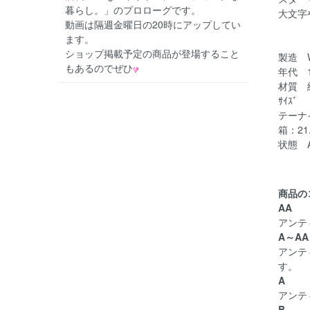
暮らし。」のプロローグです。
大文字
動画は隔週金曜日の20時にアップしてい
ます。
ショップ掲載予定の商品が登場すること
製造 Wil
もあるのでぜひ
年代 1
材質 
ｻｲｽﾞ
テーナ
箱：21
状態 
商品の
AA
アンテ
A～AA
アンテ
す。
A
アンテ
B