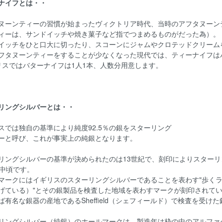
ナイフとは・・
ヌーンティーの習慣が始まったヴィクトリア時代、当時のアフタヌーン
ィーは、サンドイッチや焼き菓子など指でつまめるものがだった為）。
イッチをひと口大に切ったり、スコーンにジャムやクロテッドクリーム
フタヌーンティーをすることが少なくなった現代では、ティーナイフは
リスではバターナイフは1人1本、人数分用意します。
リングシルバーとは・・
スでは独自の基準により純度92.5％の銀をスターリング
ーと呼び、これが事実上の純銀となります。
リングシルバーの基準が決められたのは13世紀で、刻印によりスターリ
紀中頃です。
マークにはイギリスのスターリングシルバーであることを表わす"歩く
げている）"とその銀製品を検査した地域を表わすマークが刻印されて
ば有名な銀器の産地であるSheffield（シェフィールド）で検査を受
リングシルバー（純銀）のホールマークは、製造年は枠の中のアルファ