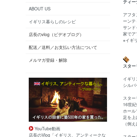
ティー
ABOUT US
アフタ
ーンテ
イギリス暮らしのレシピ
サンド
家でア
店長のvlog（ビデオブログ）
※イギ
配送／送料／お支払い方法について
メルマガ登録・解除
スター
イギリ
シルバ
スター
16世
ホール
足を上
（例え
YouTube動画
店長のVlog「イギリス、アンティークな
スター