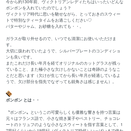
今から約130年前、ヴィクトリアンレディたちはいったいどんな
ボンボンを入れていたのでしょう？
ヴィクトリア時代に思いを馳せながら、とっておきのスウィー
トで特別なティータイムをお過ごしください♡
バターやジャム、お砂糖を入れても・・。
ガラスが取り外せるので、いつでも清潔にお使いいただけま
す。
大切に扱われていたようで、シルバープレートのコンディショ
ンも良いです。
またこれだけ長い年月を経てオリジナルのカットグラスが残っ
ていること、また極小さな欠けしかないことは奇跡のようなこ
とだと思います（欠けが生じてから長い年月が経過しているよ
うで、欠け部分を指先でなぞっても鋭角さは感じません）。
ボンボン とは・・
〝ボンボン〟というこの可愛らしくも優雅な響きを持つ言葉は
元々はフランス語で、小さな焼き菓子やペストリー、チョコレ
ートのトリュフのような小さなスウィートを指す言葉として、1
7世紀くらいから19世紀（ヴィクトリア時代）いっぱいまで使わ