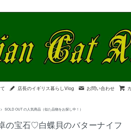
いて
店長のイギリス暮らしVlog
お問い合わせ
>
SOLD OUT の人気商品（似た品物をお探し中！）
卓の宝石♡白蝶貝のバターナイフ