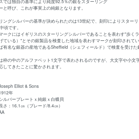
スでは独自の基準により純度92.5％の銀をスターリング
ーと呼び、これが事実上の純銀となります。
リングシルバーの基準が決められたのは13世紀で、刻印によりスターリ
紀中頃です。
マークにはイギリスのスターリングシルバーであることを表わす"歩く
げている）"とその銀製品を検査した地域を表わすマークが刻印されて
ば有名な銀器の産地であるSheffield（シェフィールド）で検査を受
は枠の中のアルファベット1文字で表わされるのですが、大文字や小文字
応してきたことに驚かされます。
eph Elliot & Sons
912年
シルバープレートｘ純銀ｘ白蝶貝
 長さ：16.1㎝（ブレード/8.4㎝）
AA