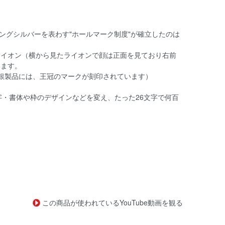
ングシルバーを表わす"ホールマーク制度"が確立したのは
ライオン（横から見たライオンで顔は正面を見ており右前
います。
けた銀製品には、王冠のマークが刻印されています）
・書体や枠のデザインなどを変え、たった26文字で何百
この商品が使われているYouTube動画を観る