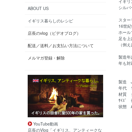
イギリ
シルバ
ABOUT US
スター
イギリス暮らしのレシピ
16世
ホール
店長のvlog（ビデオブログ）
足を上
（例え
配送／送料／お支払い方法について
製造年
メルマガ登録・解除
年も対
製造 Jos
年代 1
材質 
ｻｲｽﾞ
状態 
YouTube動画
店長のVlog「イギリス、アンティークな