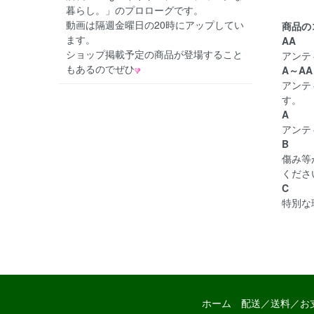
暮らし。」のプロローグです。
動画は隔週金曜日の20時にアップしてい
商品の
ます。
AA
ショップ掲載予定の商品が登場すること
アンテ
もあるのでぜひ
A～AA
アンテ
す。
A
アンテ
B
傷み等
くださ
C
特別な
ホーム
配送／送料／お