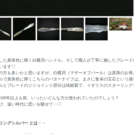
した真珠色に輝く白蝶貝ハンドル、そして職人が丁寧に施したブレード
います♡
の方も多いかと思いますが、白蝶貝（マザーオブパール）は真珠のお母
ルで真珠色に輝くこちらのバターナイフは、まさに食卓の宝石という感
ルとブレードのジジョイント部分は純銀製で、イギリスのスターリング
100年以上も前、いったいどんな方が使われていたのでしょう？
び、遠い時代に思いを馳せて･･♡
リングシルバー とは・・