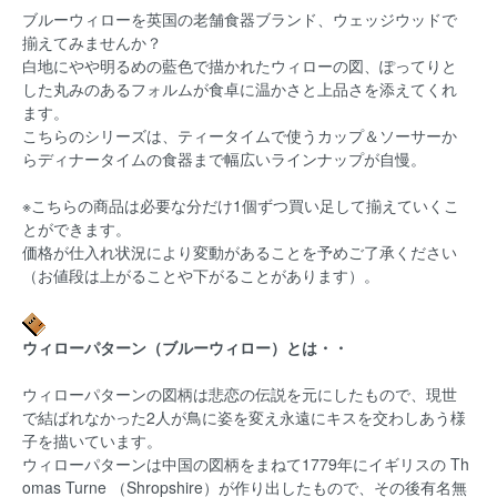
ブルーウィローを英国の老舗食器ブランド、ウェッジウッドで
揃えてみませんか？
白地にやや明るめの藍色で描かれたウィローの図、ぽってりと
した丸みのあるフォルムが食卓に温かさと上品さを添えてくれ
ます。
こちらのシリーズは、ティータイムで使うカップ＆ソーサーか
らディナータイムの食器まで幅広いラインナップが自慢。
※こちらの商品は必要な分だけ1個ずつ買い足して揃えていくこ
とができます。
価格が仕入れ状況により変動があることを予めご了承ください
（お値段は上がることや下がることがあります）。
ウィローパターン（ブルーウィロー）とは・・
ウィローパターンの図柄は悲恋の伝説を元にしたもので、現世
で結ばれなかった2人が鳥に姿を変え永遠にキスを交わしあう様
子を描いています。
ウィローパターンは中国の図柄をまねて1779年にイギリスの Th
omas Turne （Shropshire）が作り出したもので、その後有名無