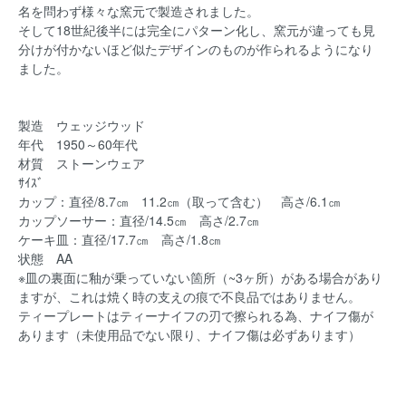
名を問わず様々な窯元で製造されました。
そして18世紀後半には完全にパターン化し、窯元が違っても見
分けが付かないほど似たデザインのものが作られるようになり
ました。
製造 ウェッジウッド
年代 1950～60年代
材質 ストーンウェア
ｻｲｽﾞ
カップ：直径/8.7㎝ 11.2㎝（取って含む） 高さ/6.1㎝
カップソーサー：直径/14.5㎝ 高さ/2.7㎝
ケーキ皿：直径/17.7㎝ 高さ/1.8㎝
状態 AA
※皿の裏面に釉が乗っていない箇所（~3ヶ所）がある場合があり
ますが、これは焼く時の支えの痕で不良品ではありません。
ティープレートはティーナイフの刃で擦られる為、ナイフ傷が
あります（未使用品でない限り、ナイフ傷は必ずあります）