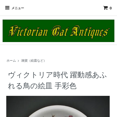
0
メニュー
ホーム
>
雑貨（絵皿など）
ヴィクトリア時代 躍動感あふ
れる鳥の絵皿 手彩色