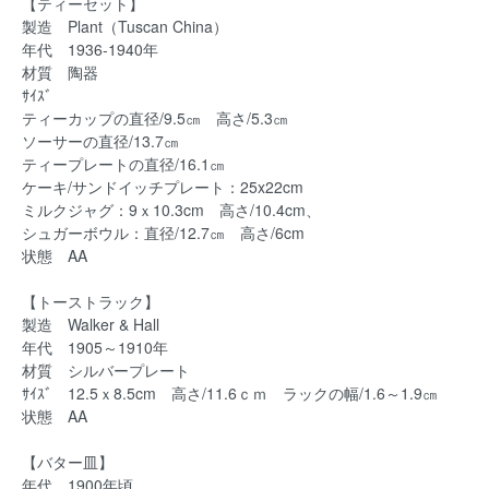
【ティーセット】
製造 Plant（Tuscan China）
年代 1936-1940年
材質 陶器
ｻｲｽﾞ
ティーカップの直径/9.5㎝ 高さ/5.3㎝
ソーサーの直径/13.7㎝
ティープレートの直径/16.1㎝
ケーキ/サンドイッチプレート：25x22cm
ミルクジャグ：9ｘ10.3cm 高さ/10.4cm、
シュガーボウル：直径/12.7㎝ 高さ/6cm
状態 AA
【トーストラック】
製造 Walker & Hall
年代 1905～1910年
材質 シルバープレート
ｻｲｽﾞ 12.5ｘ8.5cm 高さ/11.6ｃｍ ラックの幅/1.6～1.9㎝
状態 AA
【バター皿】
年代 1900年頃