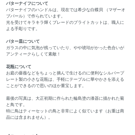
バターナイフについて
バターナイフのハンドルは、現在では希少な白蝶貝 （マザーオ
ブパール）で作られています。
光を受けてキラキラ輝くブレードのブライトカットは、職人に
よる手彫りです。
バター皿について
ガラスの中に気泡が残っていたり、やや琥珀がかった色合いが
アンティークらしくて素敵！
花瓶について
お庭の薔薇などをちょっと摘んで生けるのに便利なシルバープ
レート製の小さな花瓶は、手軽にテーブルに華やかさを添える
ことができるので思いのほか重宝します。
最後の写真は、大正初期に作られた輪島塗の漆器に描かれた菊
と鳥です。
特に鳥はティーセットの鳥と非常によく似ています（お重は商
品には含まれません）。