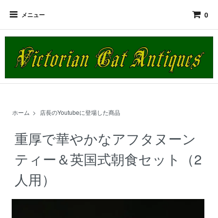
0
メニュー
ホーム
>
店長のYoutubeに登場した商品
重厚で華やかなアフタヌーン
ティー＆英国式朝食セット（2
人用）