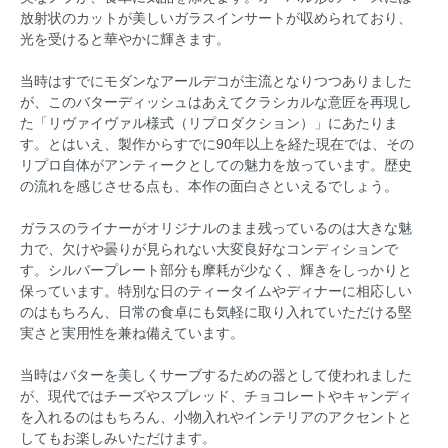
放射状のカットが美しいガラスインサートが収められており、
光を受けると華やかに輝きます。
当時はすでにモダンなアールデコが主流となりつつありました
が、このバターディッシュはあえてクラシカルな意匠を再現し
た「リヴァイヴァル様式（リプロダクション）」にあたりま
す。とはいえ、製作からすでに90年以上を経た現在では、その
リプロ自体がアンティークとしての魅力を放っています。歴史
の流れを感じさせる点も、本作の面白さといえるでしょう。
ガラスのライナーがオリジナルのまま残っているのは大きな魅
力で、欠けや曇りが見られない大変良好なコンディションで
す。シルバープレート部分も摩耗が少なく、輝きをしっかりと
保っています。特別な日のティータイムやディナーに相応しい
のはもちろん、日常の食卓にも気軽に取り入れていただける堅
実さと実用性を兼ね備えています。
当時はバターを美しくサーブするための器として使われました
が、現代ではチーズやスプレッド、チョコレートやキャンディ
を入れるのはもちろん、小物入れやインテリアのアクセントと
してもお楽しみいただけます。