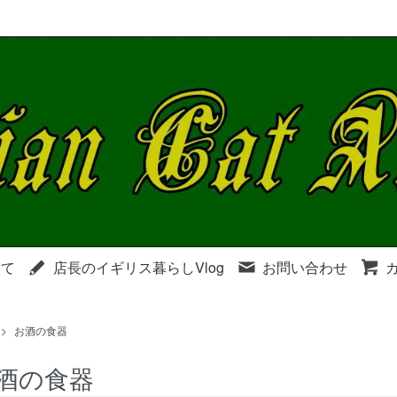
いて
店長のイギリス暮らしVlog
お問い合わせ
>
お酒の食器
酒の食器