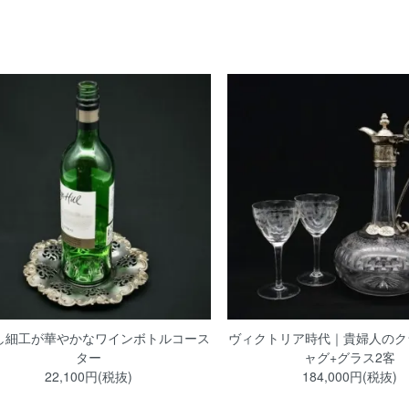
し細工が華やかなワインボトルコース
ヴィクトリア時代｜貴婦人のク
ター
ャグ+グラス2客
22,100円(税抜)
184,000円(税抜)