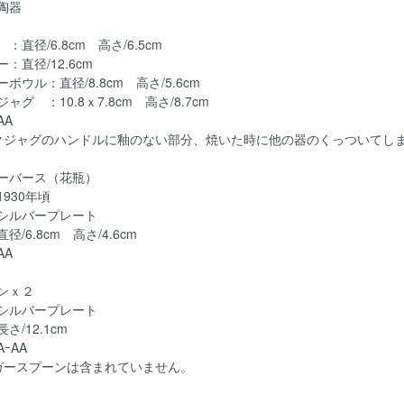
陶器
：直径/6.8cm 高さ/6.5cm
：直径/12.6cm
ボウル：直径/8.8cm 高さ/5.6cm
ャグ ：10.8ｘ7.8cm 高さ/8.7cm
AA
クジャグのハンドルに釉のない部分、焼いた時に他の器のくっついてし
ーバース（花瓶）
930年頃
シルバープレート
直径/6.8cm 高さ/4.6cm
AA
ンｘ２
シルバープレート
長さ/12.1cm
ｰAA
ガースプーンは含まれていません。