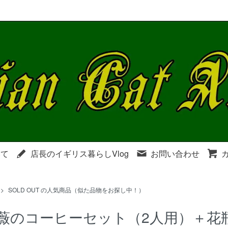
いて
店長のイギリス暮らしVlog
お問い合わせ
>
SOLD OUT の人気商品（似た品物をお探し中！）
薇のコーヒーセット（2人用）＋花