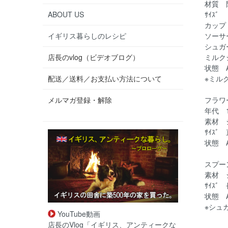
材質 
ABOUT US
ｻｲｽﾞ
カップ 
イギリス暮らしのレシピ
ソーサー
シュガー
店長のvlog（ビデオブログ）
ミルクジ
状態 
配送／送料／お支払い方法について
※ミル
メルマガ登録・解除
フラワ
年代 1
素材 
ｻｲｽﾞ 
状態 
スプー
素材 
ｻｲｽﾞ 
状態 A
※シュ
YouTube動画
店長のVlog「イギリス、アンティークな