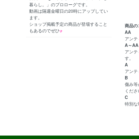
暮らし。」のプロローグです。
動画は隔週金曜日の20時にアップしてい
ます。
ショップ掲載予定の商品が登場すること
商品の
もあるのでぜひ
AA
アンテ
A～AA
アンテ
す。
A
アンテ
B
傷み等
くださ
C
特別な