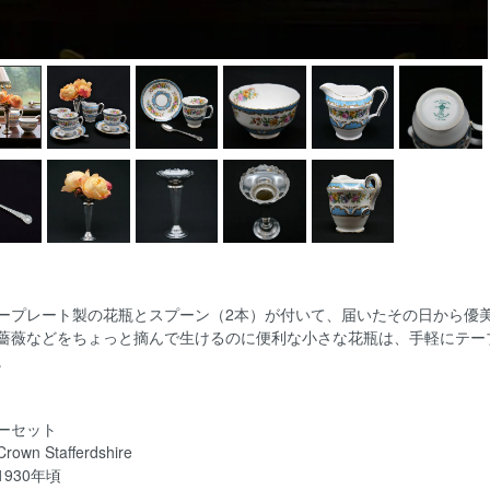
ープレート製の花瓶とスプーン（2本）が付いて、届いたその日から優
薔薇などをちょっと摘んで生けるのに便利な小さな花瓶は、手軽にテー
。
ーセット
wn Stafferdshire
930年頃