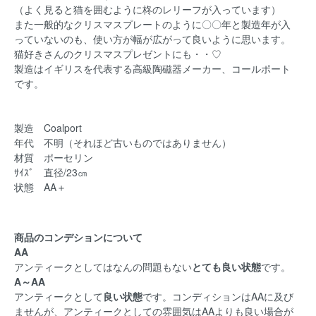
（よく見ると猫を囲むように柊のレリーフが入っています）
また一般的なクリスマスプレートのように〇〇年と製造年が入
っていないのも、使い方が幅が広がって良いように思います。
猫好きさんのクリスマスプレゼントにも・・♡
製造はイギリスを代表する高級陶磁器メーカー、コールポート
です。
製造 Coalport
年代 不明（それほど古いものではありません）
材質 ポーセリン
ｻｲｽﾞ 直径/23㎝
状態 AA＋
商品のコンデションについて
AA
アンティークとしてはなんの問題もない
とても良い状態
です。
A～AA
アンティークとして
良い状態
です。コンディションはAAに及び
ませんが、アンティークとしての雰囲気はAAよりも良い場合が